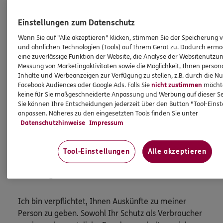
Versicherern eine vom Erfolg ihrer
Vermittlungstätigkeit unabhängige Vergütung, deren
Einstellungen zum Datenschutz
Höhe von den Kosten ihrer Vertriebstätigkeiten
Wenn Sie auf "Alle akzeptieren" klicken, stimmen Sie der Speicherung 
abhängt. Das heißt für die erfolgreiche Vermittlung
und ähnlichen Technologien (Tools) auf Ihrem Gerät zu. Dadurch ermö
eine zuverlässige Funktion der Website, die Analyse der Websitenutzun
Ihres bzw. eines Versicherungsvertrags bekommt die
Messung von Marketingaktivitäten sowie die Möglichkeit, Ihnen persona
ERGO Direkt AG keine zusätzliche Vergütung. Alle
Inhalte und Werbeanzeigen zur Verfügung zu stellen, z.B. durch die N
Kostenerstattungs- und Vergütungsansprüche sind
Facebook Audiences oder Google Ads. Falls Sie
nicht zustimmen
möchten
bereits in der Versicherungsprämie enthalten [und
keine für Sie maßgeschneiderte Anpassung und Werbung auf dieser Se
Sie können Ihre Entscheidungen jederzeit über den Button "Tool-Eins
müssen von Ihnen nicht gesondert gezahlt werden].
anpassen. Näheres zu den eingesetzten Tools finden Sie unter
Datenschutzhinweise
Impressum
Nach oben
Tool-Einstellungen
Alle akzeptieren
HINWEIS
Wichtiges aus dem Vermittlerrecht
Ich bin verpflichtet, Ihnen Auskünfte zu meiner
Person zu geben. Sowohl Ihr Schutz als Verbraucher